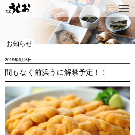
コ
ン
メニュー
テ
ン
ツ
へ
お知らせ
ス
キ
ッ
2019年6月5日
プ
間もなく前浜うに解禁予定！！