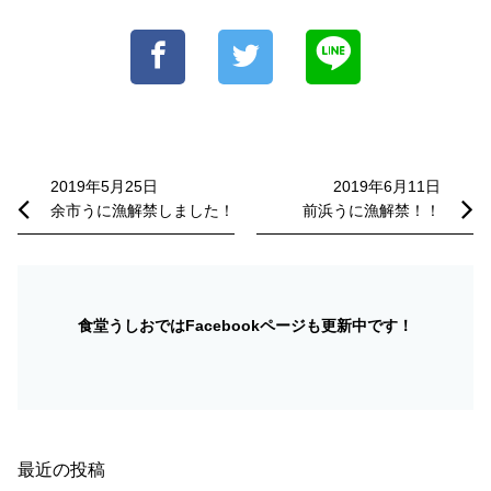
投
稿
2019年5月25日
2019年6月11日
余市うに漁解禁しました！
前浜うに漁解禁！！
ナ
ビ
ゲ
ー
食堂うしおではFacebookページも更新中です！
シ
ョ
ン
最近の投稿