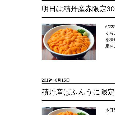
明日は積丹産赤限定3
6/
くら
を積
産を
2019年6月15日
積丹産ばふんうに限定
本日