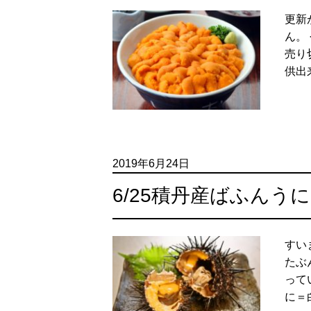
更新
ん。
売り
供出
2019年6月24日
6/25積丹産ばふんう
すい
たぶ
って
に＝