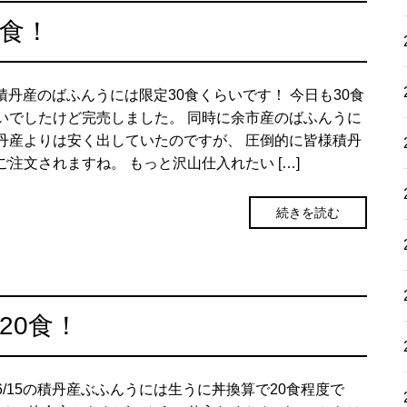
0食！
22積丹産のばふんうには限定30食くらいです！ 今日も30食
いでしたけど完売しました。 同時に余市産のばふんうに
丹産よりは安く出していたのですが、 圧倒的に皆様積丹
ご注文されますね。 もっと沢山仕入れたい […]
続きを読む
20食！
6/15の積丹産ぶふんうには生うに丼換算で20食程度で