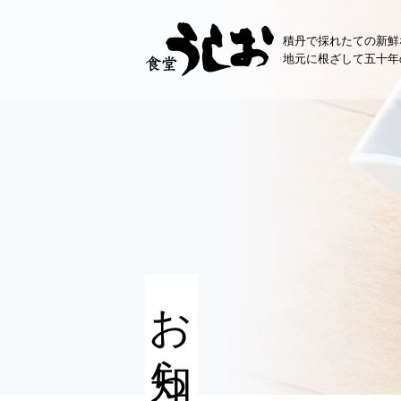
コ
ン
積丹で採れたての新鮮
テ
地元に根ざして五十年
ン
ツ
へ
ス
キ
ッ
プ
お知らせ