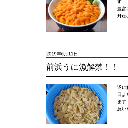
す！
豊富
丹産
2019年6月11日
前浜うに漁解禁！！
遂に
日よ
ます
意い