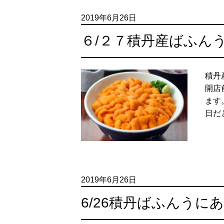
2019年6月26日
６/２７積丹産ばふん
積丹
開店
ます
日だ
2019年6月26日
6/26積丹ばふんうに