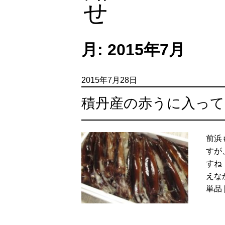
月:
2015年7月
2015年7月28日
積丹産の赤うに入っ
前浜
すが
すね
えな
単品 