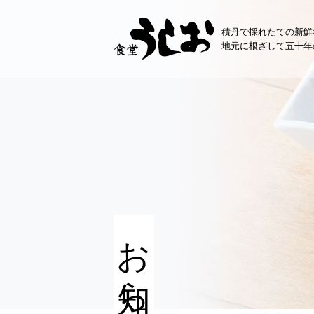
コ
ン
積丹で採れたての新鮮
テ
地元に根ざして五十年
ン
ツ
へ
ス
キ
ッ
プ
お知らせ