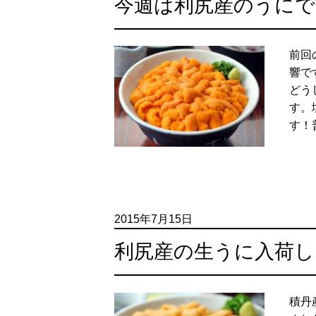
今週は利尻産のうにで
前回
響で
どう
す。
す！普
2015年7月15日
利尻産の生うに入荷し
積丹