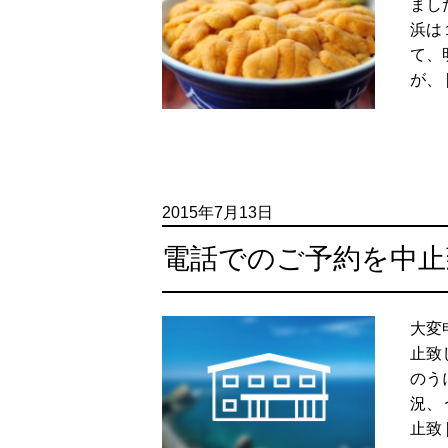
まし
浜は
て、
が、 
2015年7月13日
電話でのご予約を中止
大変
止致
のう
況、
止致 