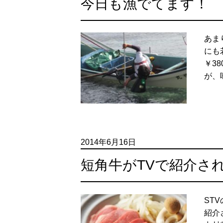
今日も漁でてます！
あま
にも
￥3
が、
2014年6月16日
短角牛がTVで紹介さ
ST
紹介