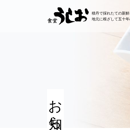
コ
ン
積丹で採れたての新鮮
テ
地元に根ざして五十年
ン
ツ
へ
ス
キ
ッ
プ
お知らせ