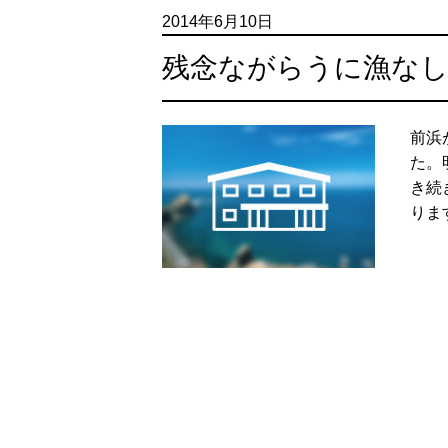
2014年6月10日
残念ながらうに漁な
前浜
た。
き続
りま