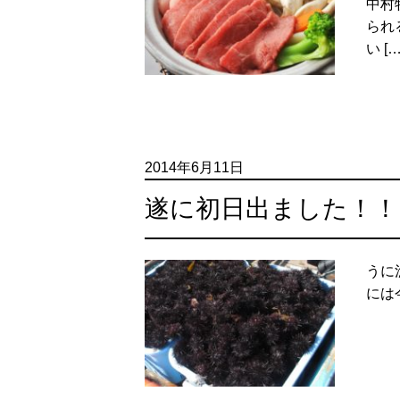
中村
られ
い […
2014年6月11日
遂に初日出ました！！
うに
には