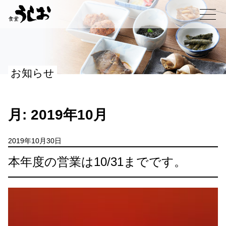
コ
ン
メニュー
テ
ン
ツ
へ
お知らせ
ス
キ
ッ
プ
月:
2019年10月
2019年10月30日
本年度の営業は10/31までです。