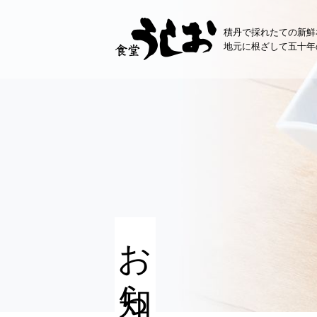
コ
ン
積丹で採れたての新鮮
テ
地元に根ざして五十年
ン
ツ
へ
ス
キ
ッ
プ
お知らせ