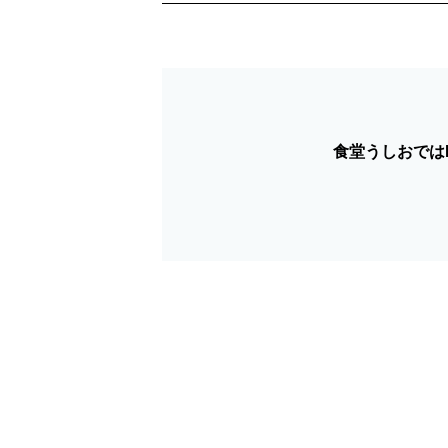
ビ
ゲ
ー
シ
食堂うしおではF
ョ
ン