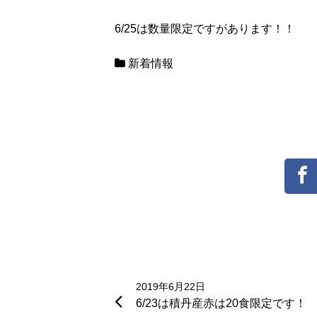
6/25は数量限定ですがあります！！
新着情報
投
稿
2019年6月22日
6/23は積丹産赤は20食限定です！
ナ