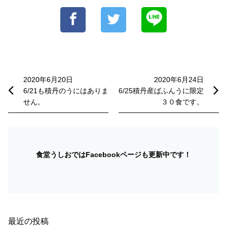
投
稿
2020年6月20日
2020年6月24日
6/21も積丹のうにはありま
6/25積丹産ばふんうに限定
ナ
せん。
３０食です。
ビ
ゲ
ー
食堂うしおではFacebookページも更新中です！
シ
ョ
ン
最近の投稿