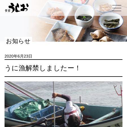
コ
ン
メニュー
テ
ン
ツ
へ
お知らせ
ス
キ
ッ
2020年6月23日
プ
うに漁解禁しましたー！