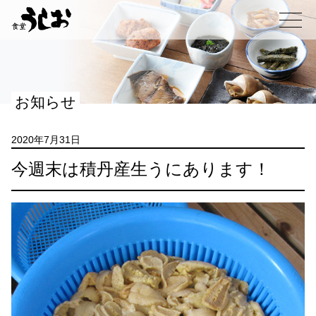
コ
ン
メニュー
テ
ン
ツ
へ
お知らせ
ス
キ
ッ
2020年7月31日
プ
今週末は積丹産生うにあります！