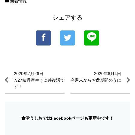
新着情報
シェアする
投
稿
2020年7月26日
2020年8月4日
7/27積丹産生うに丼復活で
今週末からお盆期間のうに
ナ
す！
ビ
ゲ
ー
食堂うしおではFacebookページも更新中です！
シ
ョ