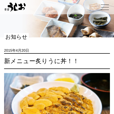
コ
ン
メニュー
テ
ン
ツ
へ
お知らせ
ス
キ
ッ
2015年4月20日
プ
新メニュー炙りうに丼！！