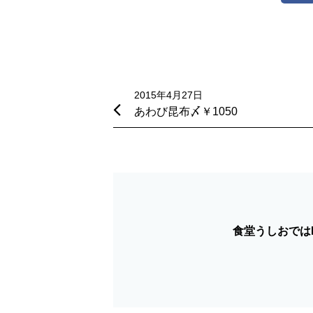
投
稿
2015年4月27日
あわび昆布〆￥1050
ナ
ビ
ゲ
ー
シ
食堂うしおではF
ョ
ン