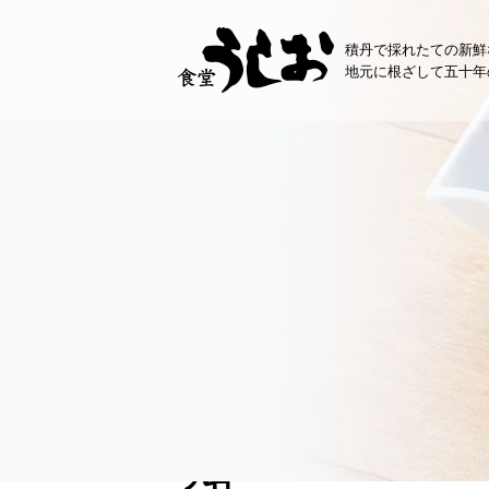
コ
ン
積丹で採れたての新鮮
テ
地元に根ざして五十年
ン
ツ
へ
ス
キ
ッ
プ
お知らせ