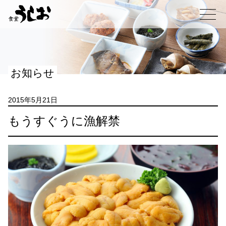
コ
ン
メニュー
テ
ン
ツ
へ
お知らせ
ス
キ
ッ
2015年5月21日
プ
もうすぐうに漁解禁