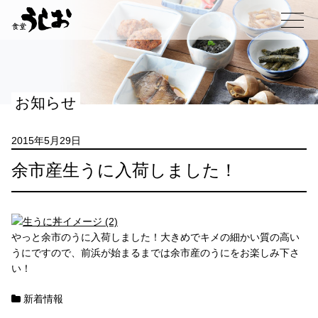
コ
ン
メニュー
テ
ン
ツ
へ
お知らせ
ス
キ
ッ
2015年5月29日
プ
余市産生うに入荷しました！
やっと余市のうに入荷しました！大きめでキメの細かい質の高い
うにですので、前浜が始まるまでは余市産のうにをお楽しみ下さ
い！
新着情報