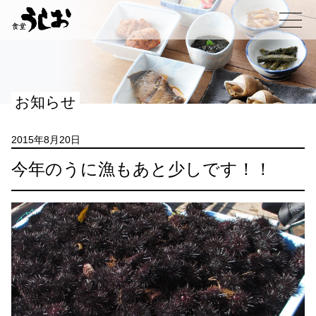
コ
ン
メニュー
テ
ン
ツ
へ
お知らせ
ス
キ
ッ
2015年8月20日
プ
今年のうに漁もあと少しです！！