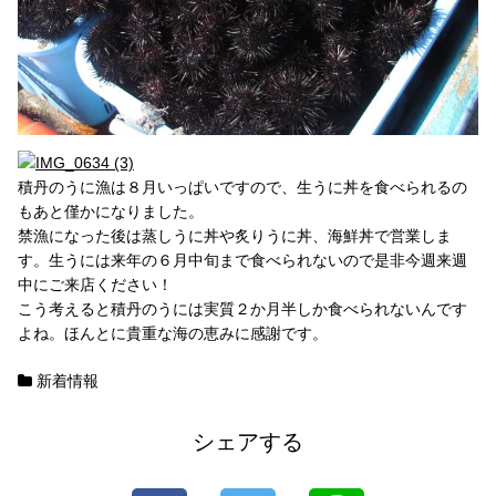
積丹のうに漁は８月いっぱいですので、生うに丼を食べられるの
もあと僅かになりました。
禁漁になった後は蒸しうに丼や炙りうに丼、海鮮丼で営業しま
す。生うには来年の６月中旬まで食べられないので是非今週来週
中にご来店ください！
こう考えると積丹のうには実質２か月半しか食べられないんです
よね。ほんとに貴重な海の恵みに感謝です。
新着情報
シェアする