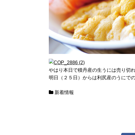
やはり本日で積丹産の生うには売り切
明日（２５日）からは利尻産のうにで
新着情報