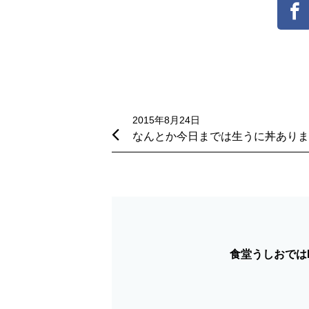
投
稿
2015年8月24日
なんとか今日までは生うに丼ありま
ナ
ビ
ゲ
ー
シ
食堂うしおではF
ョ
ン