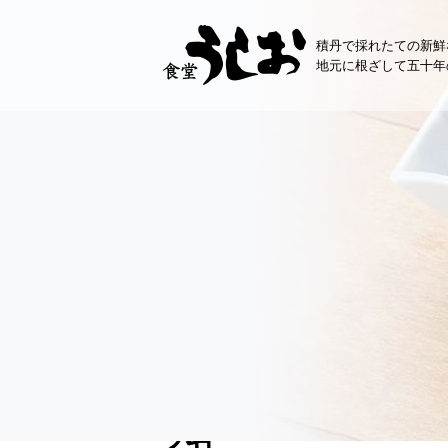
コ
ン
積丹で採れたての新鮮
テ
地元に根ざして五十年
ン
ツ
へ
ス
キ
ッ
プ
お知らせ