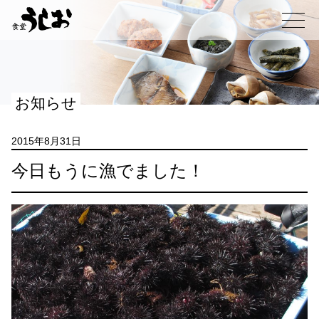
コ
ン
メニュー
テ
ン
ツ
へ
お知らせ
ス
キ
ッ
2015年8月31日
プ
今日もうに漁でました！