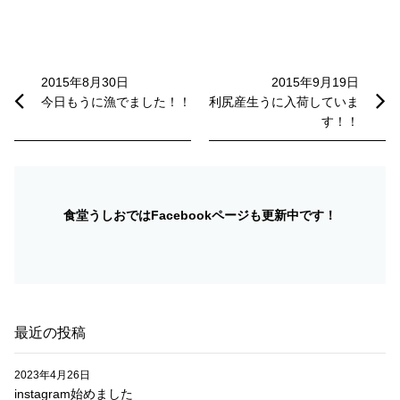
投
稿
2015年8月30日
2015年9月19日
今日もうに漁でました！！
利尻産生うに入荷していま
ナ
す！！
ビ
ゲ
ー
食堂うしおではFacebookページも更新中です！
シ
ョ
ン
最近の投稿
2023年4月26日
instagram始めました