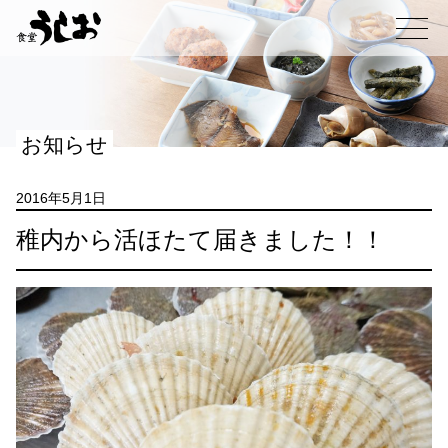
コ
ン
メニュー
テ
ン
ツ
へ
お知らせ
ス
キ
ッ
2016年5月1日
プ
稚内から活ほたて届きました！！