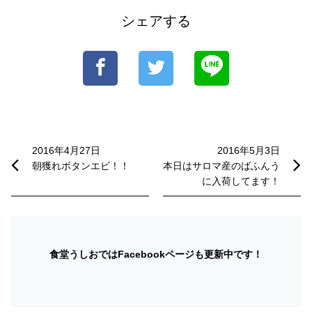
シェアする
投
稿
2016年4月27日
2016年5月3日
朝獲れボタンエビ！！
本日はサロマ産のばふんう
ナ
に入荷してます！
ビ
ゲ
ー
食堂うしおではFacebookページも更新中です！
シ
ョ
ン