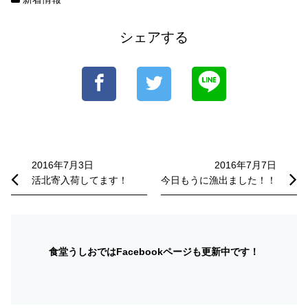
シェアする
投
稿
2016年7月3日
2016年7月7日
活北寄入荷してます！
今日もうに漁出ました！！
ナ
ビ
ゲ
ー
食堂うしおではFacebookページも更新中です！
シ
ョ