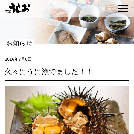
コ
ン
メニュー
テ
ン
ツ
へ
お知らせ
ス
キ
ッ
2016年7月6日
プ
久々にうに漁でました！！