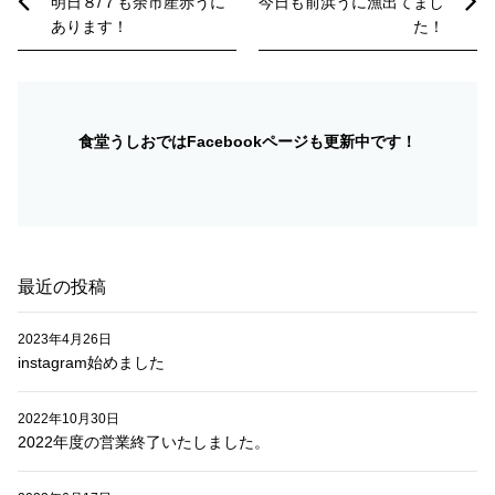
明日８/７も余市産赤うに
今日も前浜うに漁出てまし
ナ
あります！
た！
ビ
ゲ
ー
食堂うしおではFacebookページも更新中です！
シ
ョ
ン
最近の投稿
2023年4月26日
instagram始めました
2022年10月30日
2022年度の営業終了いたしました。