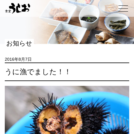
コ
ン
メニュー
テ
ン
ツ
へ
お知らせ
ス
キ
ッ
2016年8月7日
プ
うに漁でました！！