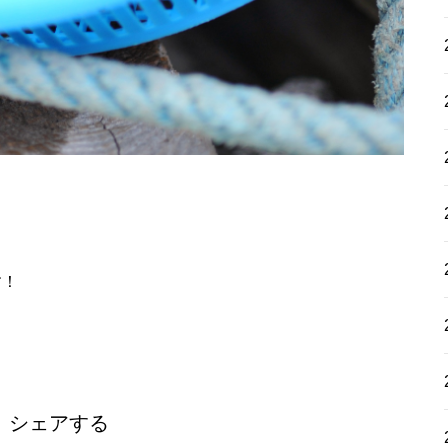
。
！
す！
シェアする