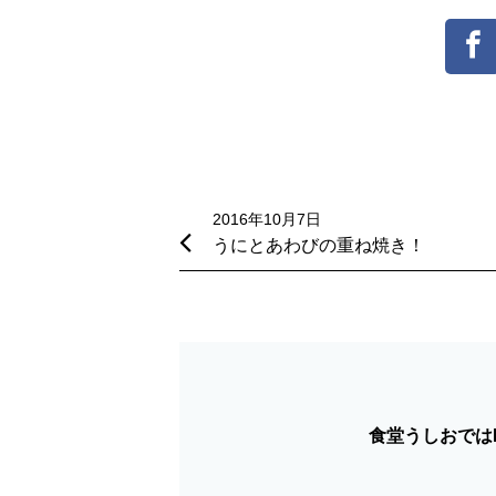
投
稿
2016年10月7日
うにとあわびの重ね焼き！
ナ
ビ
ゲ
ー
シ
食堂うしおではF
ョ