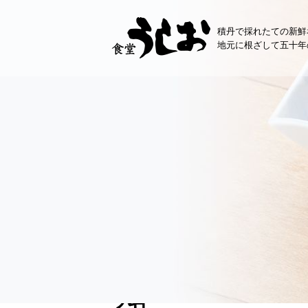
コ
ン
積丹で採れたての新鮮
テ
地元に根ざして五十年
ン
ツ
へ
ス
キ
ッ
プ
お知らせ