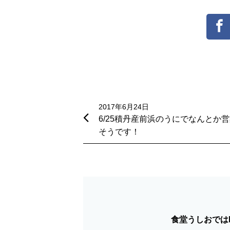
投
稿
2017年6月24日
6/25積丹産前浜のうにでなんとか
ナ
そうです！
ビ
ゲ
ー
シ
食堂うしおではF
ョ