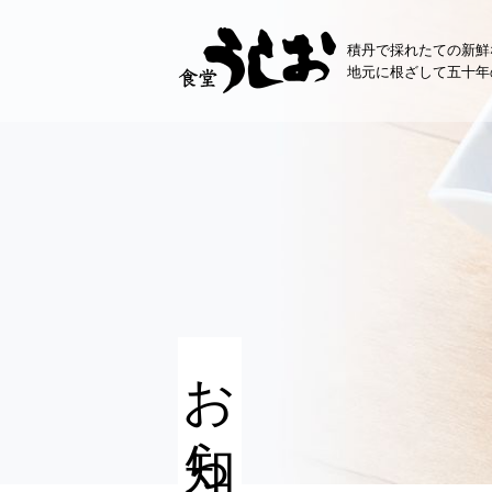
コ
ン
積丹で採れたての新鮮
テ
地元に根ざして五十年
ン
ツ
へ
ス
キ
ッ
プ
お知らせ