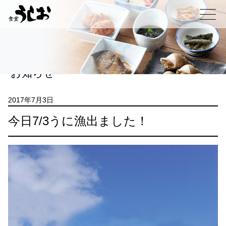
コ
ン
メニュー
テ
ン
ツ
へ
お知らせ
ス
キ
ッ
2017年7月3日
プ
今日7/3うに漁出ました！