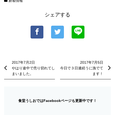
新着情報
シェアする
投
稿
2017年7月2日
2017年7月5日
やはり途中で売り切れてし
今日で３日連続うに漁でて
ナ
まいました。
ます！
ビ
ゲ
ー
食堂うしおではFacebookページも更新中です！
シ
ョ