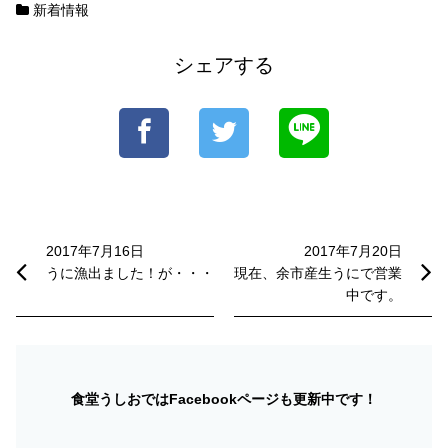
新着情報
シェアする
投
稿
2017年7月16日
2017年7月20日
うに漁出ました！が・・・
現在、余市産生うにで営業
ナ
中です。
ビ
ゲ
ー
食堂うしおではFacebookページも更新中です！
シ
ョ