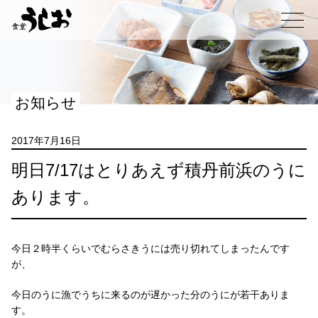
コ
ン
メニュー
テ
ン
ツ
へ
お知らせ
ス
キ
ッ
2017年7月16日
プ
明日7/17はとりあえず積丹前浜のうに
あります。
今日２時半くらいでむらさきうには売り切れてしまったんです
が、
今日のうに漁でうちに来るのが遅かった分のうにが若干ありま
す。