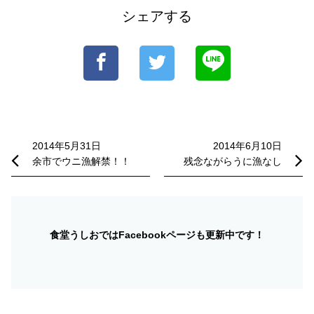
シェアする
投
稿
2014年5月31日
2014年6月10日
余市でウニ漁解禁！！
残念ながらうに漁なし
ナ
ビ
ゲ
ー
食堂うしおではFacebookページも更新中です！
シ
ョ
ン