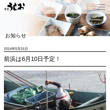
コ
ン
メニュー
テ
ン
ツ
へ
お知らせ
ス
キ
ッ
2014年5月31日
プ
前浜は6月10日予定！