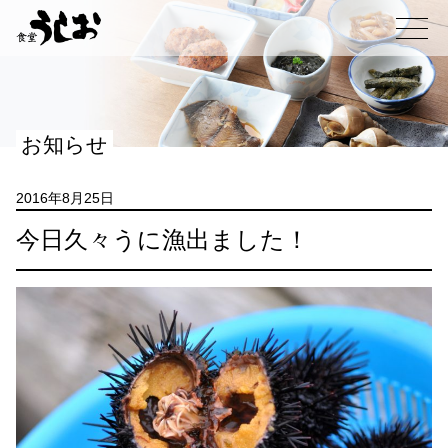
コ
ン
メニュー
テ
ン
ツ
へ
お知らせ
ス
キ
ッ
2016年8月25日
プ
今日久々うに漁出ました！