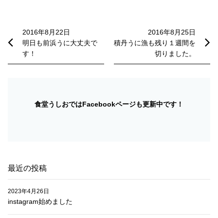
投
稿
2016年8月22日
2016年8月25日
明日も前浜うに大丈夫で
積丹うに漁も残り１週間を
ナ
す！
切りました。
ビ
ゲ
ー
食堂うしおではFacebookページも更新中です！
シ
ョ
ン
最近の投稿
2023年4月26日
instagram始めました