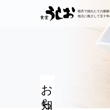
コ
ン
積丹で採れたての新鮮
テ
地元に根ざして五十年
ン
ツ
へ
ス
キ
ッ
プ
お知らせ