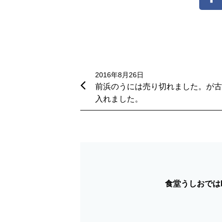
投
稿
2016年8月26日
前浜のうには売り切れました。が古
ナ
入れました。
ビ
ゲ
ー
シ
食堂うしおではF
ョ
ン