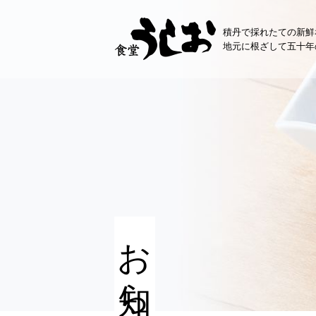
コ
ン
積丹で採れたての新鮮
テ
地元に根ざして五十年
ン
ツ
へ
ス
キ
ッ
プ
お知らせ