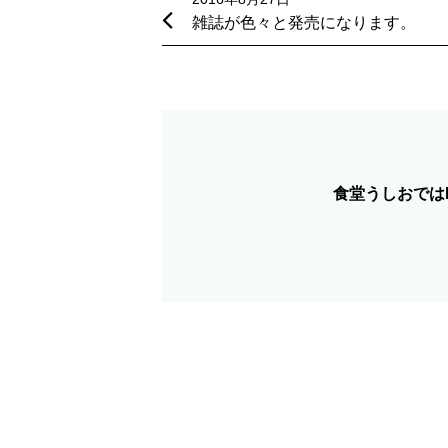
稿
雑誌が色々と発売になります。
ナ
ビ
ゲ
ー
シ
食堂うしおではF
ョ
ン