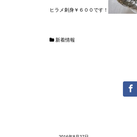
ヒラメ刺身￥６００です！
新着情報
投
2016年8月27日