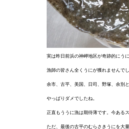
実は昨日前浜の神岬地区が奇跡的にう
漁師の皆さん全くうにが獲れませんで
余市、古平、美国、日司、野塚、余別
やっぱりダメでしたね。
正直もううに漁は期待薄です。今ある
ただ、最後の古平のむらさきうにを大