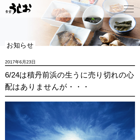
コ
ン
メニュー
テ
ン
ツ
へ
お知らせ
ス
キ
ッ
2017年6月23日
プ
6/24は積丹前浜の生うに売り切れの心
配はありませんが・・・