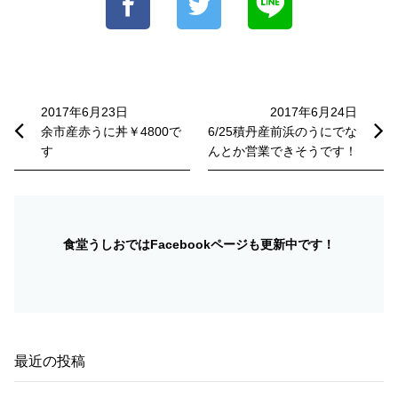
投
稿
2017年6月23日
2017年6月24日
余市産赤うに丼￥4800で
6/25積丹産前浜のうにでな
ナ
す
んとか営業できそうです！
ビ
ゲ
ー
食堂うしおではFacebookページも更新中です！
シ
ョ
ン
最近の投稿