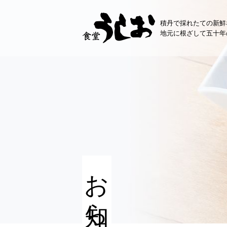
コ
ン
積丹で採れたての新鮮
テ
地元に根ざして五十年
ン
ツ
へ
ス
キ
ッ
プ
お知らせ