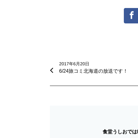
投
稿
2017年6月20日
6/24旅コミ北海道の放送です！
ナ
ビ
ゲ
ー
シ
食堂うしおではF
ョ