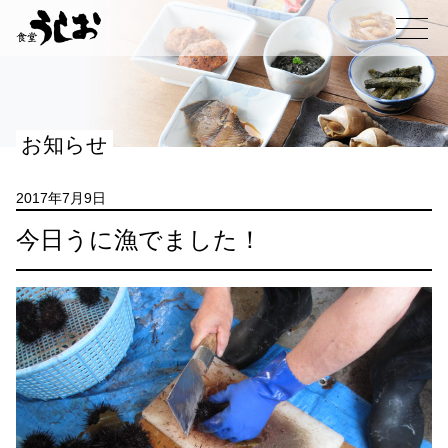
コ
ン
メニュー
テ
ン
ツ
へ
お知らせ
ス
キ
ッ
2017年7月9日
プ
今日うに漁でました！