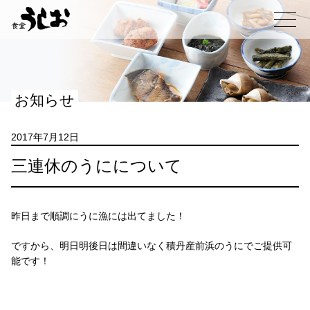
コ
ン
メニュー
テ
ン
ツ
へ
お知らせ
ス
キ
ッ
2017年7月12日
プ
三連休のうにについて
昨日まで順調にうに漁には出てました！
ですから、明日明後日は間違いなく積丹産前浜のうにでご提供可
能です！