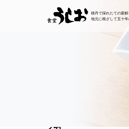
コ
ン
積丹で採れたての新鮮
テ
地元に根ざして五十年
ン
ツ
へ
ス
キ
ッ
プ
お知らせ