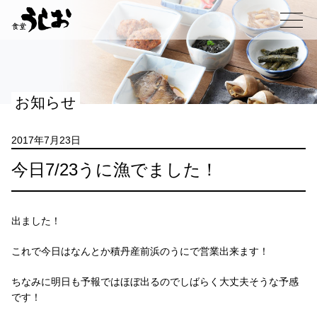
コ
ン
メニュー
テ
ン
ツ
へ
お知らせ
ス
キ
ッ
2017年7月23日
プ
今日7/23うに漁でました！
出ました！
これで今日はなんとか積丹産前浜のうにで営業出来ます！
ちなみに明日も予報ではほぼ出るのでしばらく大丈夫そうな予感
です！