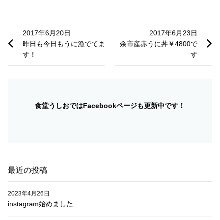
投
稿
2017年6月20日
2017年6月23日
昨日も今日もうに漁でてま
余市産赤うに丼￥4800で
ナ
す！
す
ビ
ゲ
ー
食堂うしおではFacebookページも更新中です！
シ
ョ
ン
最近の投稿
2023年4月26日
instagram始めました