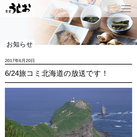
コ
ン
メニュー
テ
ン
ツ
へ
お知らせ
ス
キ
ッ
2017年6月20日
プ
6/24旅コミ北海道の放送です！